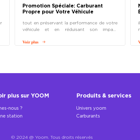
Promotion Spéciale: Carburant
Propre pour Votre Véhicule
r
tout en préservant la performance de votre
e
véhicule et en réduisant son impact
.
environnemental. Ne manquez pas cette
Voir plus
V
t
opportunité, rendez-vous dans notre
e
station-service dès aujourd’hui !
oir plus sur YOOM
Produits & services
es-nous ?
Univers yoom
ne station
Carburants
© 2024 @ Yoom. Tous droits réservés