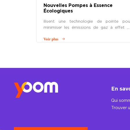
Nouvelles Pompes à Essence
Écologiques
ilisent une technologie de pointe pou
minimiser les émissions de gaz à effet d
serre et favoriser un avenir plus durable
Voir plus
Faites le plein en toute tranquillité e
contribuez à la préservation de notr
planète !
En sav
Qui somm
Trouver u