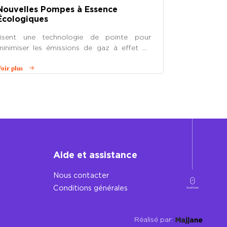
Nouvelles Pompes à Essence
Écologiques
ilisent une technologie de pointe pour
minimiser les émissions de gaz à effet de
serre et favoriser un avenir plus durable.
oir plus
Faites le plein en toute tranquillité et
contribuez à la préservation de notre
planète !
Aide et assistance
Nous contacter
Conditions générales
Réalisé par: