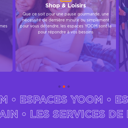
Carburants
Découvrez chez YOOM une oasis de
ne
tranquillité pour votre véhicule grâce à nos
nt
carburants premium certifiés ISO9001
t la
ACES YOOM • ESPACES 
ERVICES DE DEMAIN • L